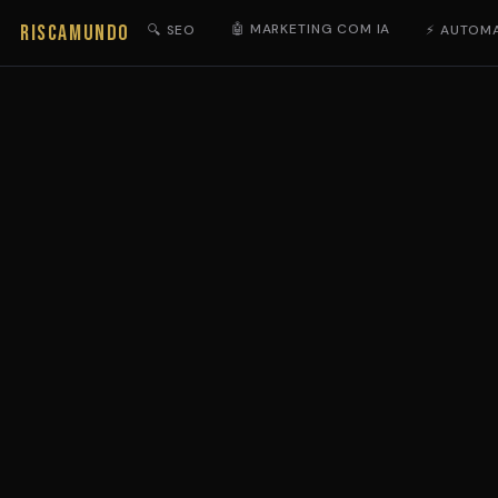
RISCAMUNDO
🤖 MARKETING COM IA
🔍 SEO
⚡ AUTOM