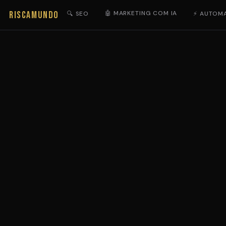
RISCAMUNDO
🤖 MARKETING COM IA
🔍 SEO
⚡ AUTOM