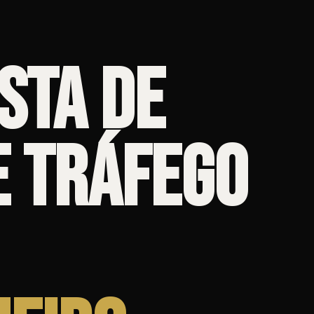
sta de
e Tráfego