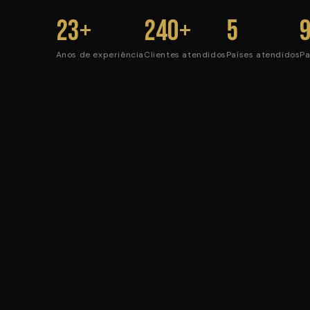
23+
240+
5
Anos de experiência
Clientes atendidos
Países atendidos
Pa