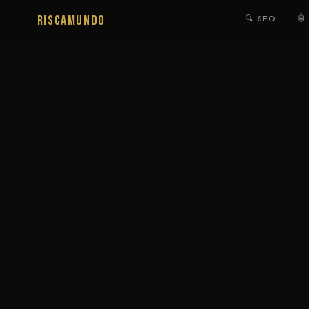
RISCAMUNDO
🤖
🔍 SEO