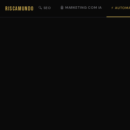
RISCAMUNDO
🤖 MARKETING COM IA
🔍 SEO
⚡ AUTOM