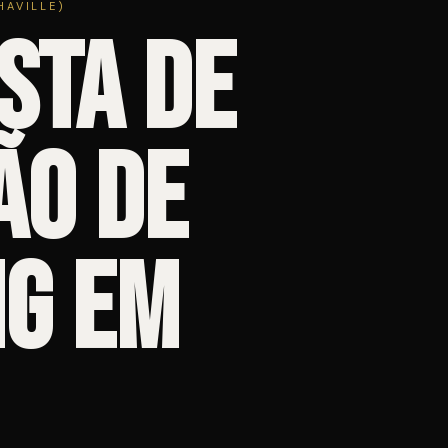
HAVILLE)
sta de
ão de
g em