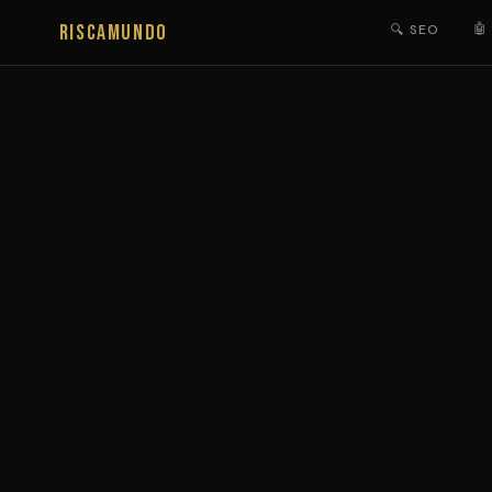
RISCAMUNDO
🤖
🔍 SEO