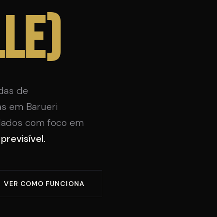
lle)
das de
s em Barueri
r dados com foco em
revisível.
VER COMO FUNCIONA