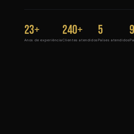
23+
240+
5
Anos de experiência
Clientes atendidos
Países atendidos
Pa