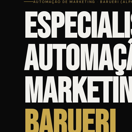
AUTOMAÇÃO DE MARKETING · BARUERI (ALP
Especiali
Automaç
Marketin
Barueri