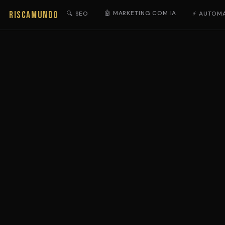
RISCAMUNDO
🤖 MARKETING COM IA
🔍 SEO
⚡ AUTOM